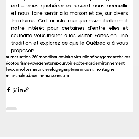
entreprises québécoises savent nous accueillir 
et nous faire sentir à la maison et ce, sur divers 
territoires. Cet article marque essentiellement 
notre intérêt pour certaines d’entre elles et 
souhaite vous inciter à les visiter. Faites en une 
tradition et explorez ce que le Québec a à vous 
proposer!
numérisation 360
modélisation
visite virtuelle
hébergement
chalets
écotourisme
voyage
nature
pourvoirie
côte-nord
environnement
lieux insolites
mauricie
refuge
gaspésie
rimouski
montagne
mini-chalets
bic
mini-maison
estrie